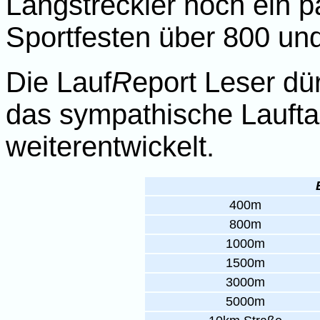
Langstreckler noch ein p
Sportfesten über 800 un
Die Lauf
R
eport Leser dü
das sympathische Lauftal
weiterentwickelt.
400m
800m
1000m
1500m
3000m
5000m