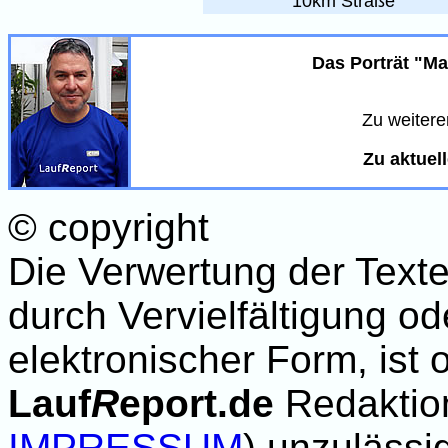
10km Straße
Das Porträt "Ma
Zu weiteren
Zu aktuel
© copyright
Die Verwertung der Text
durch Vervielfältigung od
elektronischer Form, ist
Lauf
R
eport.de
Redaktion
IMPRESSUM
) unzulässi