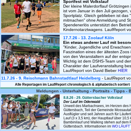
Sportfest mit Volkslauf
Der kleine Malerdorflauf Grötzingen
ist vom Januar in den Juli gezogen
Sportplatz. Gleich geblieben ist da
mitmachen" ohne Anmeldung und Sta
Spendenerlös unterstützt den Betrie
Kindernotarztwagens. Lauf
R
eport v
17.7.26 - 13. Zoolauf Köln
Ein etwas anderer Lauf mit beson
"Kinder, Jugendliche und Erwachsen
Faszination eines der ältesten Zoos 
von den Veranstaltern auf der ents
Wichtig ist dem DSHS-Team und dem 
Charakter der Laufveranstaltung bes
Lauf
R
eport von David Bieber
HIER
11.7.26 - 9. Reischmann Bahnstadtlauf Heidelberg
- Lauf
R
eport v
Alle Reportagen im Lauf
R
eport chronologisch & alphabetisch sortiert
Meldungen - Unterhaltung - Portraits - Tipps - 
8.8.26 - 29. Güttersbacher Volkslauf
Der Lauf im Odenwald
Unweit des Marbachsees, im Herzen des h
Güttersbach, Teil der Gemeinde Mossautal.
Ausflügler und seit Jahren auch für Läufer
Lauf (3 x 3,5 km), der Hauptlauf über 10,5 
Bambinilauf und Walking stehen auf dem 
Güttersbach. Informationen im
WO LÄUFT´