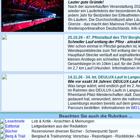
Lauter gute Gründe!
Nach der ausverkauften Veranstaltung 202
wieder ein Lauferlebnis der besonderen Art
jedem Jahr für Bestzeiten bei Eliteathleten
6h-Läufern. Die Durchschnittszeit aller Läu
Grenze - das macht den Mainova Frankfur
Breitensportmarathon Deutschlands. Info 
25.10.26 - 47. Pfinztallauf des TSV Berg
Schneller Lauf entlang der Pfinz - attrak
Wer schon einmal in Pfinztal gelaufen ist,
Wendepunktstrecke zum Teil entlang der id
Hauptlauf-Strecke verläuft auf asphaltierte
kleinen Anstiegs ein schnelles Pflaster. P
Gesamtsieger:in im 10km Lauf, für die Zei
im 2,7 km Lauf Urkunden. Informationen i
14.11.26 - 34. Int. DEULUX-Lauf in Langs
Wie vor exakt 34 Jahren: DEULUX-Lauf e
Was lange währt, wird endlich gut! Im 2. 
im Rahmen des DEULUX-Laufs in Langsur b
Rheinland-Pfalz-Meisterschaften statt. Das
gedauert hat, verwundert, denn die nation
Luxemburgs wurden bereits auf dem gren
Parcours bestritten. Informationen im
WO L
Beachten Sie auch die Rubriken ...
Leserbriefe
Lob & Kritik - Ansichten & Meinungen
Editorial
Leitgedanken aus der Redaktion
Bücher
Rezensionen diverser Bücher - Schwerpunkt Sport
Berg & Trail
Berglauf & Trailrunning: Vorschau - Reportagen - Rückblicke - 