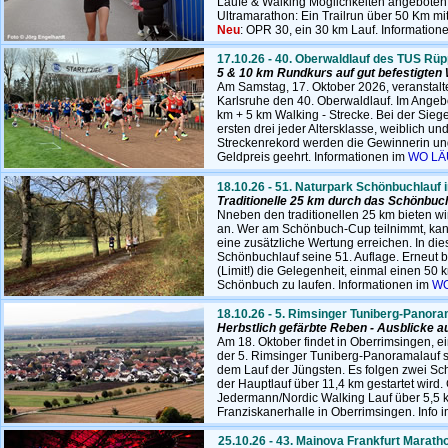
Läufe & Walking Möglichkeiten angeboten
Ultramarathon: Ein Trailrun über 50 Km m
Neu
: OPR 30, ein 30 km Lauf.
Information
17.10.26 - 40. Oberwaldlauf des TUS Rüp
5 & 10 km Rundkurs auf gut befestigte
Am Samstag, 17. Oktober 2026, veranstalt
Karlsruhe den 40. Oberwaldlauf. Im Angebo
km + 5 km Walking - Strecke. Bei der Siege
ersten drei jeder Altersklasse, weiblich un
Streckenrekord werden die Gewinnerin un
Geldpreis geehrt. Informationen im
WO LÄ
18.10.26 - 51. Naturpark Schönbuchlauf 
Traditionelle 25 km durch das Schönbuc
Nneben den traditionellen 25 km bieten wi
an. Wer am Schönbuch-Cup teilnimmt, kann
eine zusätzliche Wertung erreichen. In die
Schönbuchlauf seine 51. Auflage. Erneut b
(Limit!) die Gelegenheit, einmal einen 50 
Schönbuch zu laufen. Informationen im
WO
18.10.26 - 5. Rimsinger Tuniberg-Panora
Herbstlich gefärbte Reben - Ausblicke 
Am 18. Oktober findet in Oberrimsingen, ei
der 5. Rimsinger Tuniberg-Panoramalauf st
dem Lauf der Jüngsten. Es folgen zwei Sc
der Hauptlauf über 11,4 km gestartet wird. G
Jedermann/Nordic Walking Lauf über 5,5 km
Franziskanerhalle in Oberrimsingen. Info 
25.10.26 - 43. Mainova Frankfurt Marath