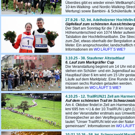
Überdies gibt es wieder einen Wettkampf ü
10-km-Walking- und Nordic-Walking-Strec
Wertung) sowie Bambini- & Schülerläufe. 
27.9.26 - 52. Int. Adelholzener Hochfelln
Gipfellauf zum schönsten Aussichtsber
Der Start am Sonntag für die 7,8 km lange 
Höhenunterschied von 1074 Meter aufweist
Talstation der Hochfellnseilbahn. Die Streck
zum Ziel, etwas oberhalb der Bergstation 
Meter. Ein anspruchsvoller, landschaftlich r
Informationen im
WO LÄUFT´S WIE?
3.10.25 - 38. Staufener Altstadtlauf
6. Lauf zum Markgräfler Cup
Die Veranstaltung beginnt um 14 Uhr mit 
stehen ein Schüler- und ein Jugendlauf 
Hauptlauf über 6 km wird um 15 Uhr gestarte
Läufe auf dem Marktplatz. Eine Runde ist 
müssen sechs Runden gelaufen werden.
Information im
WO LÄUFT´S WIE?
4.10.25 - 12. TrailRUN21 Zell am Harme
Auf dem schönsten Trail im Schwarzwal
Am 4. Oktober findet in Zell am Harmersba
km/ 695 hm +/-) & der 10.TrailRUN Light (1
wird der Veranstalter erstmals aus Umwel
Einwegbecher an den Verpflegungsstation
lautet: "Unser TrailRUN lebt von der Natur 
gemeinsam". Informationen im
WO LÄUFT´
10./11.10.26 - 58. Int. Schwarzwald Mara