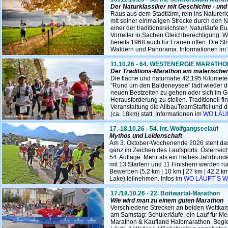
Der Naturklassiker mit Geschichte - und
Raus aus dem Stadtlärm, rein ins Naturerle
mit seiner einmaligen Strecke durch den N
einer der traditionsreichsten Naturläufe Eu
Vorreiter in Sachen Gleichberechtigung: We
bereits 1968 auch für Frauen offen. Die S
Wäldern und Panorama. Informationen im
11.10.26 - 64. WESTENERGIE MARATH
Der Traditions-Marathon am malerische
Die flache und naturnahe 42,195 Kilometer
"Rund um den Baldeneysee" lädt wieder da
neuen Bestzeiten zu gehen oder sich im G
Herausforderung zu stellen. Traditionell 
Veranstaltung die AllbauTeamStaffel und
(ca. 18km) statt. Informationen im
WO LÄUF
17.-18.10.26 - 54. Int. Wolfgangseelauf
Mythos und Leidenschaft
Am 3. Oktober-Wochenende 2026 steht da
ganz im Zeichen des Laufsports. Österreichs
54. Auflage. Mehr als ein halbes Jahrhund
mit 13 Startern und 11 Finishern werden r
Bewerben (5,2 km | 10 km | 27 km | 42,2 km
Lake) teilnehmen. Infos im
WO LÄUFT´S W
17./18.10.26 - 22. Bottwartal-Marathon
Wie wird man zu einem guten Marathon
Verschiedene Strecken an beiden Wettkam
am Samstag: Schülerläufe, ein Lauf für M
Marathon & Kaufland Halbmarathon. Begle