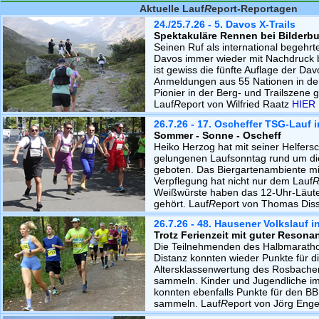
Aktuelle Lauf
R
eport-Reportagen
24./25.7.26 - 5. Davos X-Trails
Spektakuläre Rennen bei Bilderb
Seinen Ruf als international begehrte
Davos immer wieder mit Nachdruck 
ist gewiss die fünfte Auflage der Dav
Anmeldungen aus 55 Nationen in de
Pionier in der Berg- und Trailszene 
Lauf
R
eport von Wilfried Raatz
HIER
26.7.26 - 17. Oscheffer TSG-Lauf 
Sommer - Sonne - Oscheff
Heiko Herzog hat mit seiner Helfersc
gelungenen Laufsonntag rund um die
geboten. Das Biergartenambiente m
Verpflegung hat nicht nur dem Lauf
Weißwürste haben das 12-Uhr-Läute
gehört. Lauf
R
eport von Thomas Dis
26.7.26 - 48. Hausener Volkslauf 
Trotz Ferienzeit mit guter Resona
Die Teilnehmenden des Halbmaratho
Distanz konnten wieder Punkte für d
Altersklassenwertung des Rosbache
sammeln. Kinder und Jugendliche im
konnten ebenfalls Punkte für den B
sammeln. Lauf
R
eport von Jörg Eng