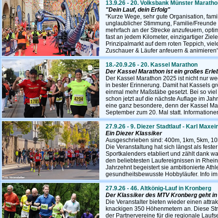
13.9.26 - 20. Volksbank Münster Marath
"Dein Lauf, dein Erfolg"
"Kurze Wege, sehr gute Organisation, fami
unglaublicher Stimmung, Familie/Freunde 
mehrfach an der Strecke anzufeuern, optim
fast an jedem Kilometer, einzigartiger Ziel
Prinzipalmarkt auf dem roten Teppich, viel
Zuschauer & Läufer anfeuern & animieren"
18.-20.9.26 - 20. Kassel Marathon
Der Kassel Marathon ist ein großes Erleb
Der Kassel Marathon 2025 ist nicht nur 
in bester Erinnerung. Damit hat Kassels g
einmal mehr Maßstäbe gesetzt. Bei so viel
schon jetzt auf die nächste Auflage im Jah
eine ganz besondere, denn der Kassel Mar
September zum 20. Mal statt. Information
27.9.26 - 9. Diezer Stadtlauf - Karl Maxei
Ein Diezer Klassiker
Ausgeschrieben sind: 400m, 1km, 5km, 10k
Die Veranstaltung hat sich längst als feste
Sportkalenders etabliert und zählt dank
den beliebtesten Laufereignissen in Rhein
Jahrzehnt begeistert sie ambitionierte Ath
gesundheitsbewusste Hobbyläufer. Info i
27.9.26 - 46. Altkönig-Lauf in Kronberg
Der Klassiker des MTV Kronberg geht in 
Die Veranstalter bieten wieder einen attra
knackigen 350 Höhenmetern an. Diese Str
der Partnervereine für die regionale Lauf