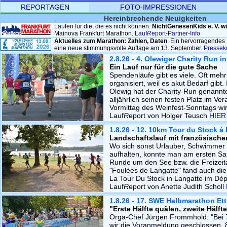
REPORTAGEN
FOTO-IMPRESSIONEN
Hereinbrechende Neuigkeiten
Laufen für die, die es nicht können:
NichtGenesenKids e. V. wi
Mainova Frankfurt Marathon.
Lauf
R
eport-Partner-Info
Aktuelles zum Marathon: Zahlen, Daten
. Ein hervorragendes 
eine neue stimmungsvolle Auflage am 13. September.
Pressek
2.8.26 - 4. Olewiger Charity Run in
Ein Lauf nur für die gute Sache
Spendenläufe gibt es viele. Oft meh
organisiert, weil es akut Bedarf gibt. 
Olewig hat der Charity-Run genannt
alljährlich seinen festen Platz im Ve
Vormittag des Weinfest-Sonntags wir
Lauf
R
eport von Holger Teusch
HIER
1.8.26 - 12. 10km Tour du Stock á
Landschaftslauf mit französisch
Wo sich sonst Urlauber, Schwimmer
aufhalten, konnte man am ersten Sa
Runde um den See bzw. die Freizeita
"Foulées de Langatte" fand auch d
La Tour Du Stock in Langatte im Dép
Lauf
R
eport von Anette Judith Scholl
1.8.26 - 17. SWE Halbmarathon Ett
"Erste Hälfte quälen, zweite Hälf
Orga-Chef Jürgen Frommhold: "Bei
wir die Voranmeldung geschlossen, 