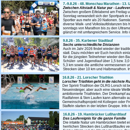
7.-9.8.26 -
48. Monschau Marathon - 13. Ul
Zwischen Altstadt & Natur pur - Laufeven
Zwischen großem Eifelabend am Freitag 
Sonntag verwandelt sich der Sportpark in e
Sportler aus mehr als 20 Nationen. Samst
diverse Walk- und Volkslaufdistanzen bis 
sonntags von Marathon bis zu den Ultram
glänzt er mit umfangreichem Service
. Info
9.8.26 - 35. Karbener Stadtlauf
Sechs unterschiedliche Distanzen
Auch im Jahr 2026 findet wieder der tradit
statt. Dazu möchten wir Euch herzlich einl
für die jüngsten Teilnehmer wieder den B
Schüler- und Jugendlauf über 1,5 bzw. 3,0
5,3 km sowie die amtliche vermessenen un
Strecken über 10 km und Halbmarathon. I
16.8.26 - 21. Lorscher Triathlon
Lorscher Triathlon geht in die nächste R
Der Sprint-Triathlon der DLRG Lorsch ist b
Neueinsteiger, aber auch eine ideale Wett
ambitionierte Triathleten. Der Dreikamp
Radfahren & 5km Laufen kann alternativ au
Gemeinschaftsprojekt mit Kollegen oder F
Staffeln starten in der letzten Gruppe. Info 
16.8.26 - 19. Hambrücker Lußhardtlauf
Das Laufereignis für die ganze Familie
Die intakte Natur um Hambrücken bietet e
herrlichen Strecken des Lußhardtlaufes v