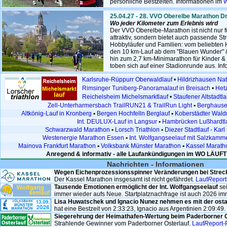
persönliche Bestzeiten.
Informationen im
W
25.04.27 - 28. VVO Oberelbe Marathon D
Wo jeder Kilometer zum Erlebnis wird
Der VVO Oberelbe-Marathon ist nicht nur f
attraktiv, sondern bietet auch passende Str
Hobbyläufer und Familien: vom beliebten 
den 10 km-Lauf ab dem "Blauen Wunder" & 
hin zum 2,7 km-Minimarathon für Kinder & 
toben sich auf einer Stadionrunde aus. Inf
Karlsruhe-Rüppurr Oberwaldlauf
•
Hildrizhausen Na
Rimsinger Tuniberg-Panoramalauf in Breisach
•
Het
Reichelsheim Michelsmarktlauf
•
Staufener Altstadtla
Zell-Unterharmersbach TrailRUN21 & TrailRun Light
•
Berghausen
Altkönig-Lauf in Kronberg
•
Bergen Hochfelln Berglauf
•
Koberstädter Wald
Int. DEULUX-Lauf in Langsur
•
Hambrücken Lußhardtl
Schwarzwald Marathon
•
Lorsch Triathlon
•
Diezer Stadtlauf - Kar
Westenergie Marathon Essen
•
Int. Wolfgangseelauf mit Salzkamm
Mainova Frankfurt Marathon
•
Volksbank Münster Marathon
•
Kassel Marath
Anregend & informativ - alle Laufankündigungen im WO LÄUF
Nachrichten - Informationen
Wegen Eichenprozessionsspinner Veränderungen bei Strec
Der Kassel Marathon insgesamt ist nicht gefährdet.
Lauf
R
eport
Tausende Emotionen ermöglicht der Int. Wolfgangseelauf
sei
immer wieder aufs Neue. Startplatznachfrage ist auch 2026 i
Lisa Huwatschek und Ignacio Nunez nehmen es mit der ostaf
hat eine Bestzeit von 2:33:23, Ignacio aus Argentinien 2:09:49.
Siegerehrung der Heimathafen-Wertung beim Paderborner O
Strahlende Gewinner vom Paderborner Osterlauf.
Lauf
R
eport-