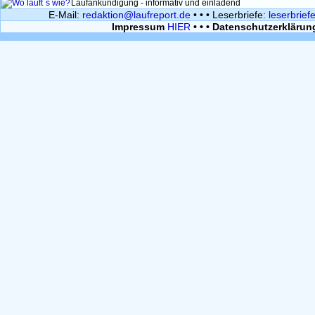
Wo läuft`s wie?
Laufankündigung - informativ und einladend
E-Mail:
redaktion@laufreport.de
• • • Leserbriefe:
leserbrief
Impressum
HIER
• • • Datenschutzerklärun