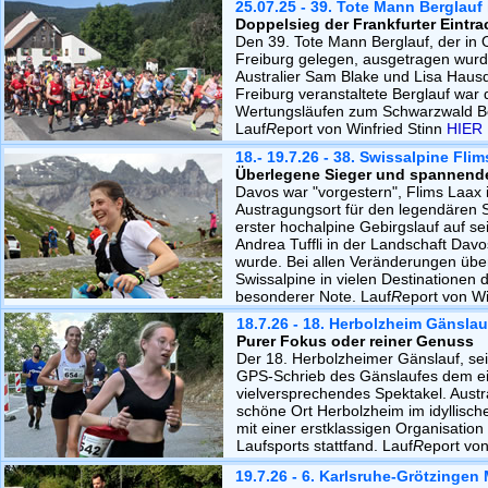
25.07.25 - 39. Tote Mann Berglauf 
Doppelsieg der Frankfurter Eintra
Den 39. Tote Mann Berglauf, der in
Freiburg gelegen, ausgetragen wur
Australier Sam Blake und Lisa Hau
Freiburg veranstaltete Berglauf war d
Wertungsläufen zum Schwarzwald Be
Lauf
R
eport von Winfried Stinn
HIER
18.- 19.7.26 - 38. Swissalpine Fli
Überlegene Sieger und spannen
Davos war "vorgestern", Flims Laax 
Austragungsort für den legendären S
erster hochalpine Gebirgslauf auf se
Andrea Tuffli in der Landschaft Dav
wurde. Bei allen Veränderungen über
Swissalpine in vielen Destinationen d
besonderer Note. Lauf
R
eport von Wi
18.7.26 - 18. Herbolzheim Gänslau
Purer Fokus oder reiner Genuss
Der 18. Herbolzheimer Gänslauf, seit
GPS-Schrieb des Gänslaufes dem ein
vielversprechendes Spektakel. Aust
schöne Ort Herbolzheim im idyllisch
mit einer erstklassigen Organisation
Laufsports stattfand. Lauf
R
eport von
19.7.26 - 6. Karlsruhe-Grötzingen 