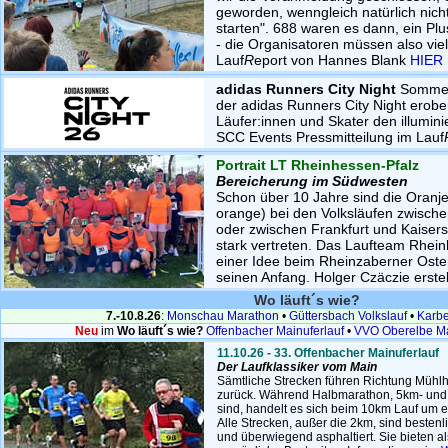
geworden, wenngleich natürlich nicht
starten". 688 waren es dann, ein Pl
- die Organisatoren müssen also viel
Lauf
R
eport von Hannes Blank
HIER
adidas Runners City Night
Sommern
der adidas Runners City Night erob
Läufer:innen und Skater den illumin
SCC Events Pressmitteilung im Lauf
Portrait LT Rheinhessen-Pfalz
Bereicherung im Südwesten
Schon über 10 Jahre sind die Oranjes 
orange) bei den Volksläufen zwisch
oder zwischen Frankfurt und Kaiser
stark vertreten. Das Laufteam Rhei
einer Idee beim Rheinzaberner Oster
seinen Anfang. Holger Czäczie erstell
Wo läuft´s wie?
7.-10.8.26
:
Monschau Marathon
•
Güttersbach Volkslauf
•
Karbe
Neu
im
Wo läuft´s wie?
Offenbacher Mainuferlauf
•
VVO Oberelbe M
11.10.26 - 33. Offenbacher Mainuferlauf
Der Laufklassiker vom Main
Sämtliche Strecken führen Richtung Mühl
zurück. Während Halbmarathon, 5km- un
sind, handelt es sich beim 10km Lauf um e
Alle Strecken, außer die
2km, sind bestenl
und
überwiegend asphaltiert. Sie bieten a