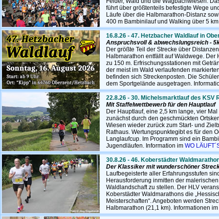
Felder, Wald und die Wagbachwiesen. Das S
führt über größtenteils befestigte Wege u
Läufe über die Halbmarathon-Distanz sowi
400 m Bambinilauf und Walking über 5 km.
16.8.26 - 47. Hetzbacher Waldlauf in Obe
Anspruchsvoll & abwechslungsreich - 5
Der größte Teil der Strecke über Distanze
Halbmarathon entfällt auf Waldwege. Der 
zu 150 m. Erfrischungsstationen mit Get
der meist im Wald verlaufenden markierte
befinden sich Streckenposten. Die Schüle
dem Sportgelände ausgetragen. Informat
22.8.26 - 30. Michelsmarktlauf des KSV
Mit Staffelwettbewerb für den Hauptlauf
Der Hauptlauf, eine 2,5 km lange, vier Mal
zunächst durch den geschmückten Ortsker
Wiesen wieder zurück zum Start- und Zielb
Rathaus. Wertungspunktegibt es für den 
Langlaufcup. Im Programm sind ein Bambin
Jugendläufen. Information im
WO LÄUFT´S
30.8.26 - 46. Koberstädter Waldmaratho
Der Klassiker mit wunderschöner Strec
Laufbegeisterte aller Erfahrungsstufen sin
Herausforderung inmitten der malerischen,
Waldlandschaft zu stellen. Der HLV veran
Koberstädter Waldmarathons die „Hessis
Meisterschaften“. Angeboten werden Stre
Halbmarathon (21,1 km). Informationen i